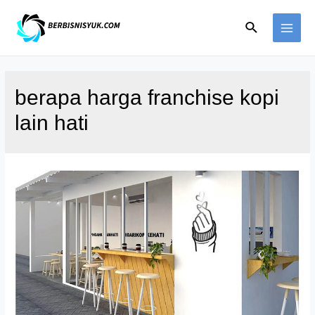
Skip
Search
to
MAI
content
ME
berapa harga franchise kopi
lain hati