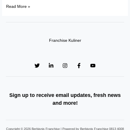
Franchise
Read More »
Steak
Indonesia
Raya,
Peluang
Franchise Kuliner
Usaha
Unik
dan
Menjanjikan
Sign up to receive email updates, fresh news
and more!
Copyright © 2026 Berbisnis Franchise | Powered by Berbisnis Franchise 0813 4008