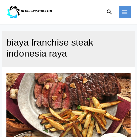
Skip
Search
to
MAI
content
ME
biaya franchise steak
indonesia raya