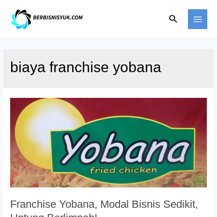
Skip
Search
to
MAI
content
ME
biaya franchise yobana
Franchise Yobana, Modal Bisnis Sedikit,