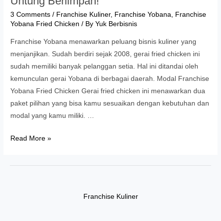
Untung Berlimpah!
3 Comments
/
Franchise Kuliner
,
Franchise Yobana
,
Franchise
Yobana Fried Chicken
/ By
Yuk Berbisnis
Franchise Yobana menawarkan peluang bisnis kuliner yang
menjanjikan. Sudah berdiri sejak 2008, gerai fried chicken ini
sudah memiliki banyak pelanggan setia. Hal ini ditandai oleh
kemunculan gerai Yobana di berbagai daerah. Modal Franchise
Yobana Fried Chicken Gerai fried chicken ini menawarkan dua
paket pilihan yang bisa kamu sesuaikan dengan kebutuhan dan
modal yang kamu miliki. …
Franchise
Read More »
Yobana,
Modal
Bisnis
Sedikit,
Franchise Kuliner
Untung
Berlimpah!