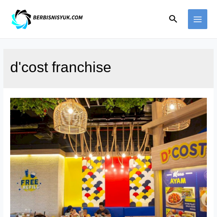
Skip
Search
to
MAI
content
ME
d'cost franchise