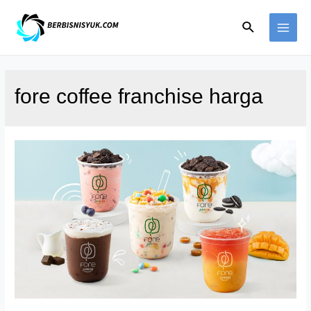
Skip
Search
to
MAI
content
ME
fore coffee franchise harga