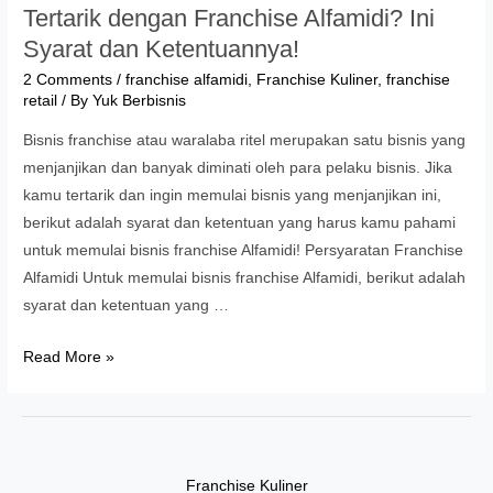
Tertarik dengan Franchise Alfamidi? Ini
Syarat dan Ketentuannya!
2 Comments
/
franchise alfamidi
,
Franchise Kuliner
,
franchise
retail
/ By
Yuk Berbisnis
Bisnis franchise atau waralaba ritel merupakan satu bisnis yang
menjanjikan dan banyak diminati oleh para pelaku bisnis. Jika
kamu tertarik dan ingin memulai bisnis yang menjanjikan ini,
berikut adalah syarat dan ketentuan yang harus kamu pahami
untuk memulai bisnis franchise Alfamidi! Persyaratan Franchise
Alfamidi Untuk memulai bisnis franchise Alfamidi, berikut adalah
syarat dan ketentuan yang …
Tertarik
Read More »
dengan
Franchise
Alfamidi?
Ini
Franchise Kuliner