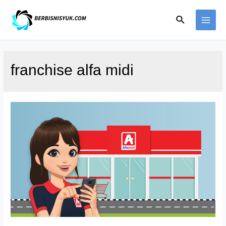
Skip
Search
to
MAI
content
ME
franchise alfa midi