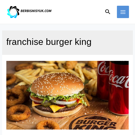
Skip
Search
to
MAI
content
ME
franchise burger king