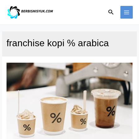
Skip
Search
to
MAI
content
ME
franchise kopi % arabica