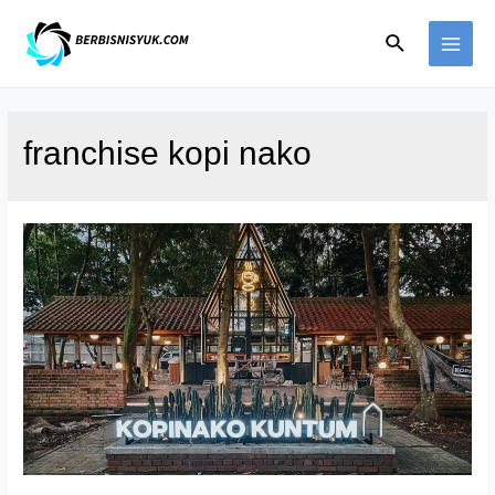
Skip
Search
to
MAI
content
ME
franchise kopi nako