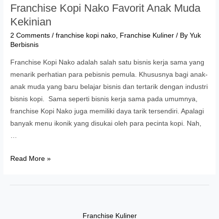
Franchise Kopi Nako Favorit Anak Muda
Kekinian
2 Comments
/
franchise kopi nako
,
Franchise Kuliner
/ By
Yuk
Berbisnis
Franchise Kopi Nako adalah salah satu bisnis kerja sama yang
menarik perhatian para pebisnis pemula. Khususnya bagi anak-
anak muda yang baru belajar bisnis dan tertarik dengan industri
bisnis kopi. Sama seperti bisnis kerja sama pada umumnya,
franchise Kopi Nako juga memiliki daya tarik tersendiri. Apalagi
banyak menu ikonik yang disukai oleh para pecinta kopi. Nah,
…
Franchise
Read More »
Kopi
Nako
Favorit
Anak
Franchise Kuliner