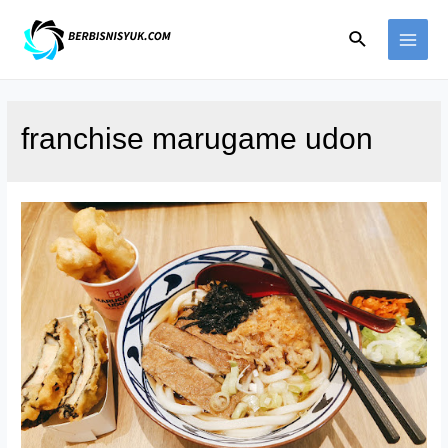
Skip
Search
to
MAI
content
ME
franchise marugame udon