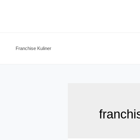
Skip
to
content
Franchise Kuliner
franchi