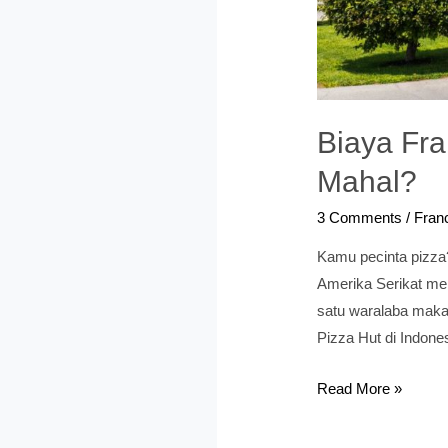
Biaya Fra
Mahal?
3 Comments
/
Franc
Kamu pecinta pizza?
Amerika Serikat men
satu waralaba makan
Pizza Hut di Indon
Biaya
Read More »
Franchise
Pizza