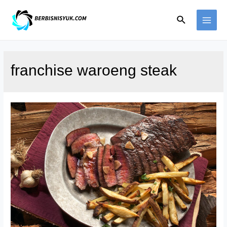
Skip
Search
to
MAI
content
ME
franchise waroeng steak