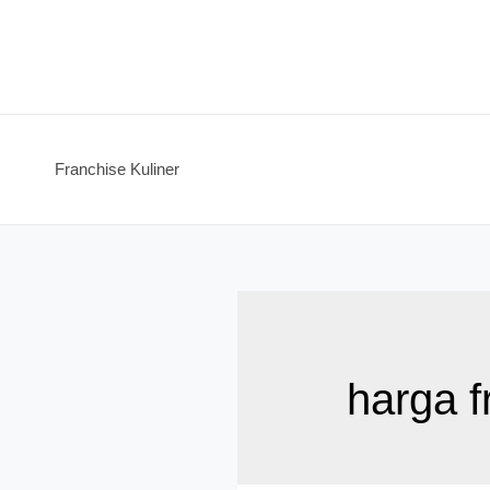
Skip
to
content
Franchise Kuliner
harga f