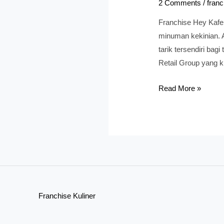
2 Comments
/
franc
Franchise Hey Kafe 
minuman kekinian. A
tarik tersendiri ba
Retail Group yang k
Franchise
Read More »
Hey!
Kafe:
Harga,
Keuntungan,
dan
Peluang
Bisnisnya
Franchise Kuliner