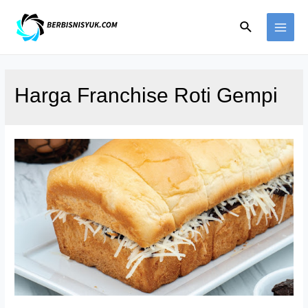
Skip
Search
to
MAI
content
ME
Harga Franchise Roti Gempi