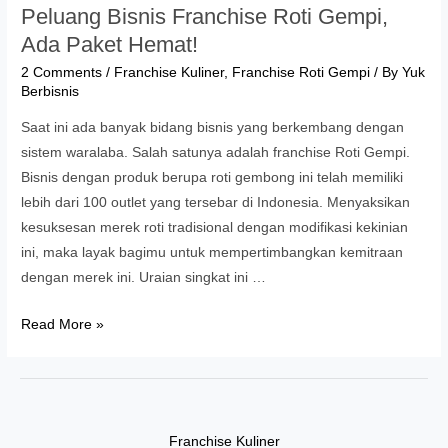
Peluang Bisnis Franchise Roti Gempi,
Ada Paket Hemat!
2 Comments
/
Franchise Kuliner
,
Franchise Roti Gempi
/ By
Yuk
Berbisnis
Saat ini ada banyak bidang bisnis yang berkembang dengan
sistem waralaba. Salah satunya adalah franchise Roti Gempi.
Bisnis dengan produk berupa roti gembong ini telah memiliki
lebih dari 100 outlet yang tersebar di Indonesia. Menyaksikan
kesuksesan merek roti tradisional dengan modifikasi kekinian
ini, maka layak bagimu untuk mempertimbangkan kemitraan
dengan merek ini. Uraian singkat ini …
Peluang
Read More »
Bisnis
Franchise
Roti
Gempi,
Franchise Kuliner