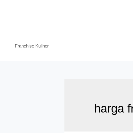
Skip
to
content
Franchise Kuliner
harga f