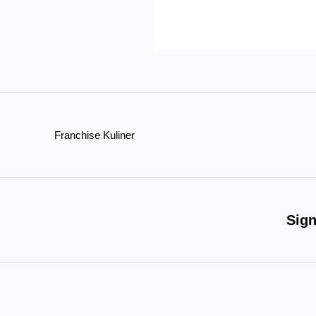
Franchise
Yoshinoya?
Simak
Syarat
&
Biayanya
Yuk!
Franchise Kuliner
Sign