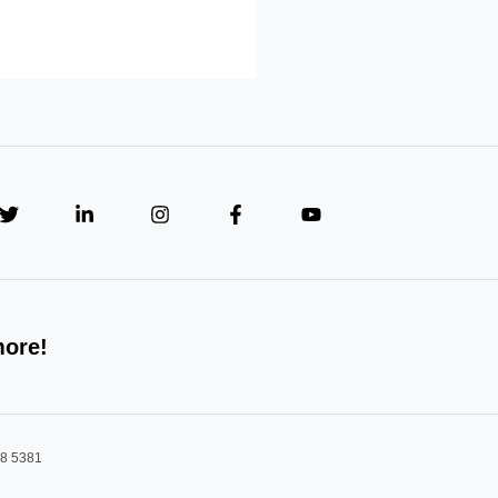
more!
08 5381