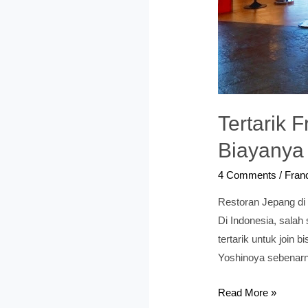
Tertarik 
Biayanya
4 Comments
/
Franc
Restoran Jepang di 
Di Indonesia, sala
tertarik untuk join 
Yoshinoya sebenarn
Tertarik
Read More »