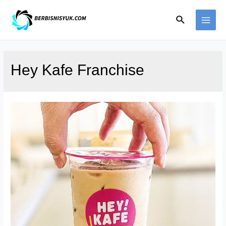
Skip
Search
to
MAI
content
ME
Hey Kafe Franchise