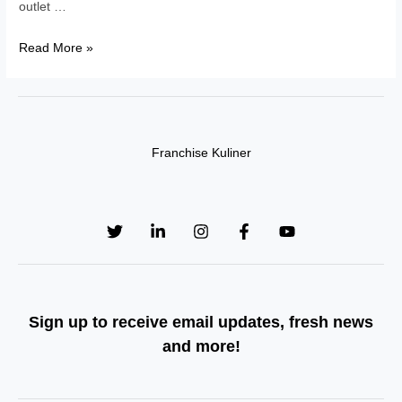
outlet …
Franchise
Read More »
Hey!
Kafe:
Harga,
Keuntungan,
Franchise Kuliner
dan
Peluang
Bisnisnya
Sign up to receive email updates, fresh news
and more!