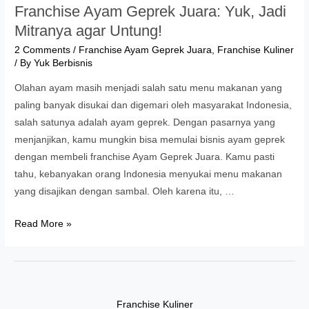
Franchise Ayam Geprek Juara: Yuk, Jadi
Mitranya agar Untung!
2 Comments
/
Franchise Ayam Geprek Juara
,
Franchise Kuliner
/ By
Yuk Berbisnis
Olahan ayam masih menjadi salah satu menu makanan yang
paling banyak disukai dan digemari oleh masyarakat Indonesia,
salah satunya adalah ayam geprek. Dengan pasarnya yang
menjanjikan, kamu mungkin bisa memulai bisnis ayam geprek
dengan membeli franchise Ayam Geprek Juara. Kamu pasti
tahu, kebanyakan orang Indonesia menyukai menu makanan
yang disajikan dengan sambal. Oleh karena itu, …
Franchise
Read More »
Ayam
Geprek
Juara:
Yuk,
Franchise Kuliner