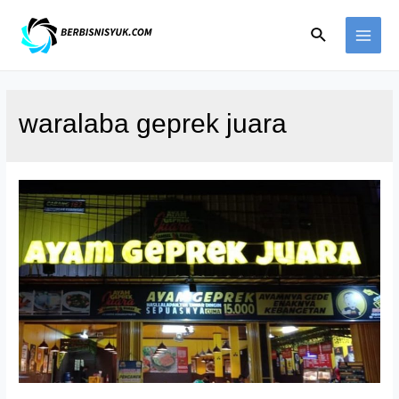
Skip
Search
to
MAI
content
ME
waralaba geprek juara