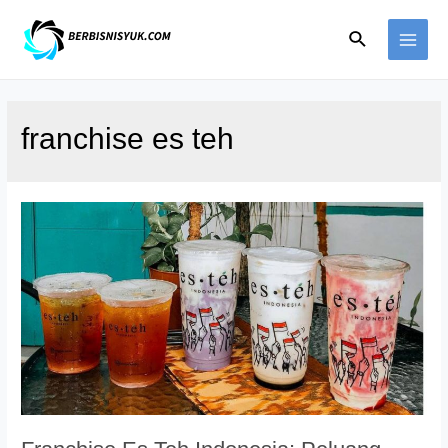
Skip
Search
to
MAI
content
ME
franchise es teh