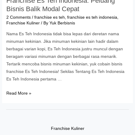
Franchise Es Teh Indonesia: Peluang
Bisnis Balik Modal Cepat
2 Comments
/
franchise es teh
,
franchise es teh indonesia
,
Franchise Kuliner
/ By
Yuk Berbisnis
Nama Es Teh Indonesia tidak bisa lepas dari deretan nama
minuman kekinian. Jika minuman kekinian lain hadir dalam
berbagai varian kopi, Es Teh Indonesia justru muncul dengan
beragam variasi minuman dengan berbagai rasa menarik.
Tertarik mencoba bisnis minuman kekinian, yuk cobain bisnis
franchise Es Teh Indonesia! Sekilas Tentang Es Teh Indonesia
Es Teh Indonesia pertama …
Franchise
Read More »
Es
Teh
Indonesia:
Peluang
Franchise Kuliner
Bisnis