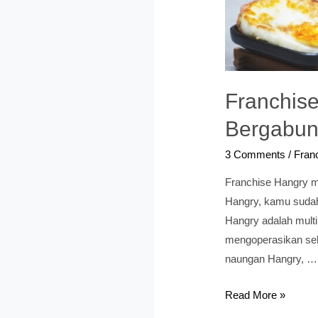
Franchis
Bergabun
3 Comments
/
Fran
Franchise Hangry m
Hangry, kamu sudah
Hangry adalah mult
mengoperasikan sel
naungan Hangry, …
Franchise
Read More »
Hangry: