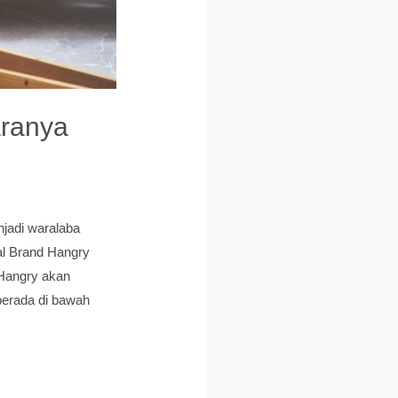
aranya
jadi waralaba
al Brand Hangry
 Hangry akan
berada di bawah