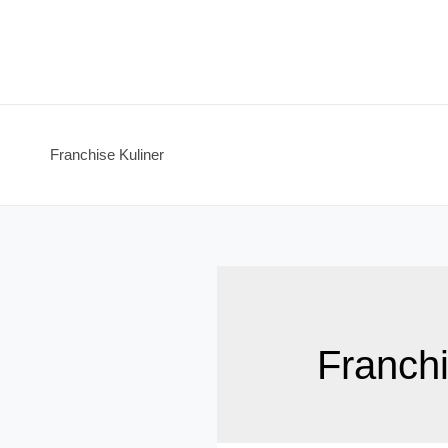
Skip
to
content
Franchise Kuliner
Franch