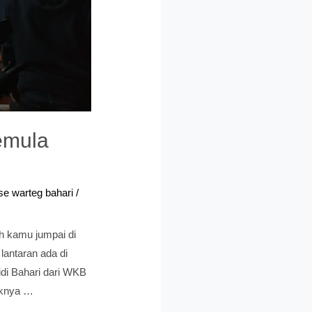
emula
se warteg bahari
/
h kamu jumpai di
lantaran ada di
di Bahari dari WKB
iknya …