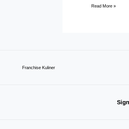
Franchise
Read More »
Subsidi
Bahari:
Bisnis
Warteg
Pemula
Modal
Ringan
Franchise Kuliner
Sign