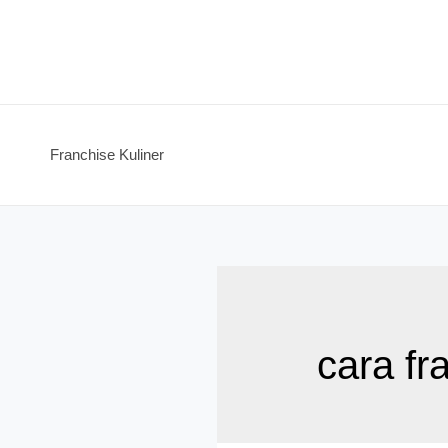
Skip
to
content
Franchise Kuliner
cara fr