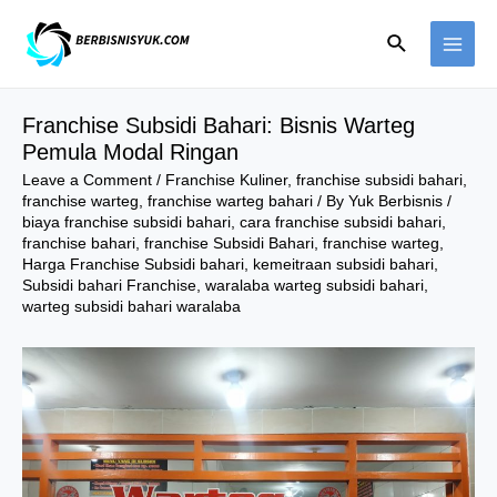
Skip
Search
to
MAI
content
ME
Franchise Subsidi Bahari: Bisnis Warteg
Pemula Modal Ringan
Leave a Comment
/
Franchise Kuliner
,
franchise subsidi bahari
,
franchise warteg
,
franchise warteg bahari
/ By
Yuk Berbisnis
/
biaya franchise subsidi bahari
,
cara franchise subsidi bahari
,
franchise bahari
,
franchise Subsidi Bahari
,
franchise warteg
,
Harga Franchise Subsidi bahari
,
kemeitraan subsidi bahari
,
Subsidi bahari Franchise
,
waralaba warteg subsidi bahari
,
warteg subsidi bahari waralaba