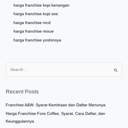
harga franchise kopi kenangan
harga franchise kopi soe
harga franchise mcd
harga franchise mixue
harga franchise yoshinoya
S
e
a
r
Recent Posts
c
h
Franchise A&W: Syarat Kemitraan dan Daftar Menunya
f
Harga Franchise Fore Coffee, Syarat, Cara Daftar, dan
o
Keunggulannya
r