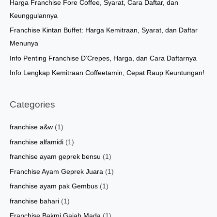
f
Harga Franchise Fore Coffee, Syarat, Cara Daftar, dan
o
Keunggulannya
r
Franchise Kintan Buffet: Harga Kemitraan, Syarat, dan Daftar
:
Menunya
Info Penting Franchise D’Crepes, Harga, dan Cara Daftarnya
Info Lengkap Kemitraan Coffeetamin, Cepat Raup Keuntungan!
Categories
franchise a&w
(1)
franchise alfamidi
(1)
franchise ayam geprek bensu
(1)
Franchise Ayam Geprek Juara
(1)
franchise ayam pak Gembus
(1)
franchise bahari
(1)
Franchise Bakmi Gajah Mada
(1)