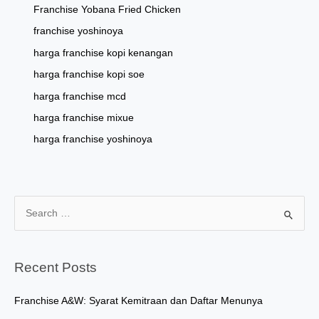
Franchise Yobana Fried Chicken
franchise yoshinoya
harga franchise kopi kenangan
harga franchise kopi soe
harga franchise mcd
harga franchise mixue
harga franchise yoshinoya
S
e
a
r
Recent Posts
c
h
Franchise A&W: Syarat Kemitraan dan Daftar Menunya