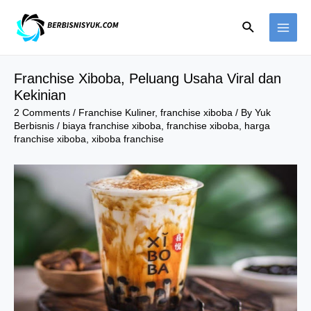
Skip
Search
to
MAI
content
ME
Franchise Xiboba, Peluang Usaha Viral dan
Kekinian
2 Comments
/
Franchise Kuliner
,
franchise xiboba
/ By
Yuk
Berbisnis
/
biaya franchise xiboba
,
franchise xiboba
,
harga
franchise xiboba
,
xiboba franchise