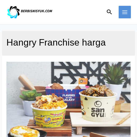
Skip
Search
to
MAI
content
ME
Hangry Franchise harga