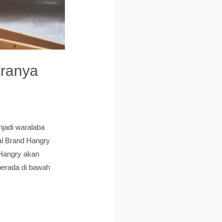
aranya
jadi waralaba
al Brand Hangry
 Hangry akan
berada di bawah