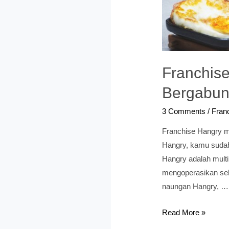
Franchis
Bergabun
3 Comments
/
Fran
Franchise Hangry m
Hangry, kamu sudah
Hangry adalah mult
mengoperasikan sel
naungan Hangry, …
Franchise
Read More »
Hangry: