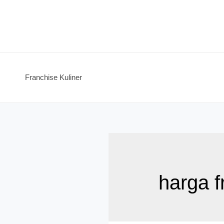
Skip
to
content
Franchise Kuliner
harga f