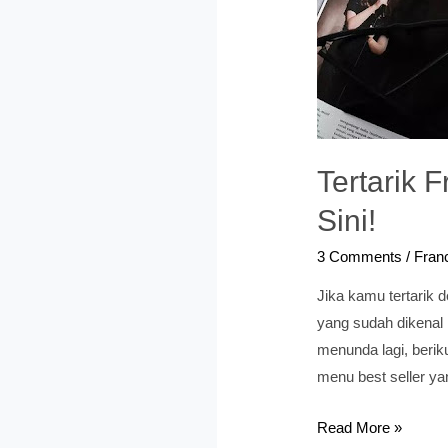
Tertarik 
Sini!
3 Comments
/
Franc
Jika kamu tertarik d
yang sudah dikenal 
menunda lagi, berik
menu best seller ya
Tertarik
Read More »