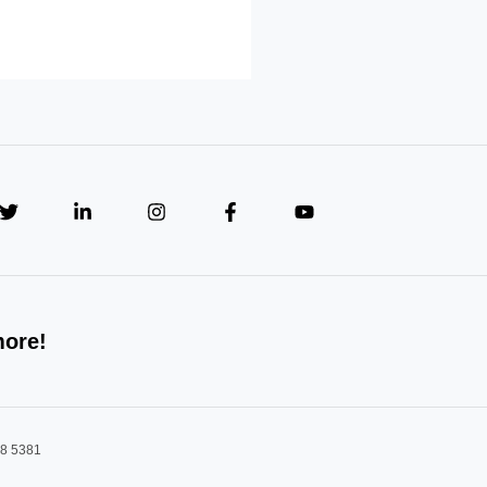
more!
08 5381