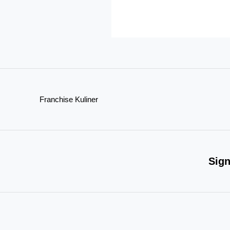
Franchise
Roti
Boy?
Simak
Panduannya
di
Sini!
Franchise Kuliner
Sign