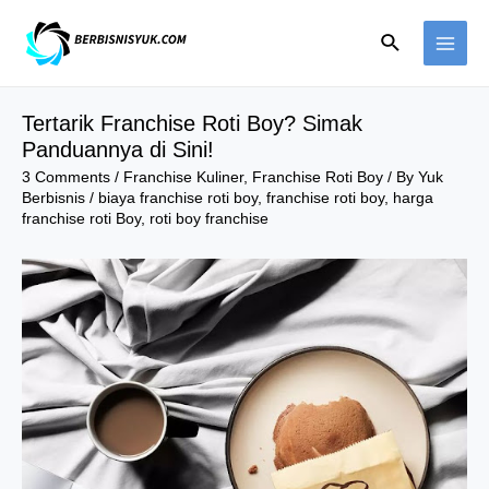
Skip
Search
to
MAI
content
ME
Tertarik Franchise Roti Boy? Simak
Panduannya di Sini!
3 Comments
/
Franchise Kuliner
,
Franchise Roti Boy
/ By
Yuk
Berbisnis
/
biaya franchise roti boy
,
franchise roti boy
,
harga
franchise roti Boy
,
roti boy franchise