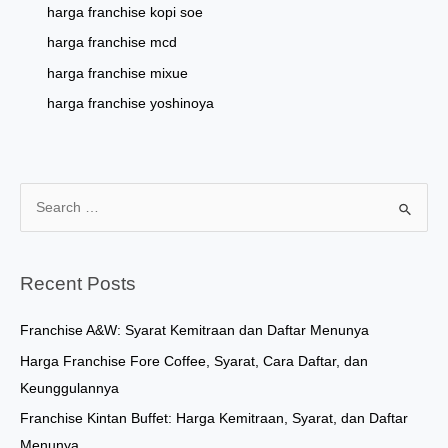
harga franchise kopi soe
harga franchise mcd
harga franchise mixue
harga franchise yoshinoya
S
e
a
r
Recent Posts
c
h
Franchise A&W: Syarat Kemitraan dan Daftar Menunya
f
Harga Franchise Fore Coffee, Syarat, Cara Daftar, dan
o
Keunggulannya
r
Franchise Kintan Buffet: Harga Kemitraan, Syarat, dan Daftar
:
Menunya