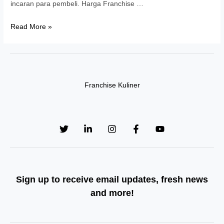
incaran para pembeli. Harga Franchise …
Tertarik
Read More »
Franchise
Roti
Boy?
Simak
Franchise Kuliner
Panduannya
di
Sini!
Sign up to receive email updates, fresh news
and more!