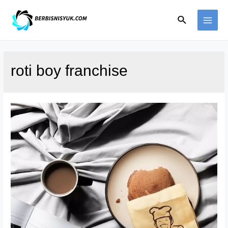
Skip
Search
to
MAI
content
ME
roti boy franchise