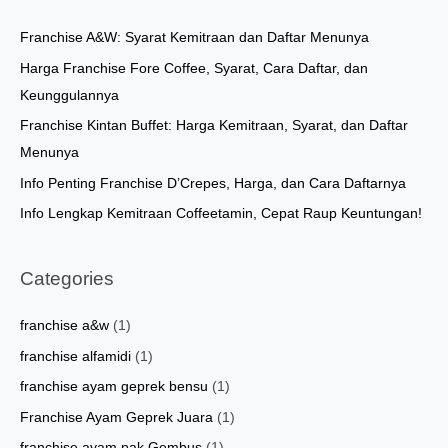
c
h
Franchise A&W: Syarat Kemitraan dan Daftar Menunya
f
Harga Franchise Fore Coffee, Syarat, Cara Daftar, dan
o
Keunggulannya
r
Franchise Kintan Buffet: Harga Kemitraan, Syarat, dan Daftar
:
Menunya
Info Penting Franchise D’Crepes, Harga, dan Cara Daftarnya
Info Lengkap Kemitraan Coffeetamin, Cepat Raup Keuntungan!
Categories
franchise a&w
(1)
franchise alfamidi
(1)
franchise ayam geprek bensu
(1)
Franchise Ayam Geprek Juara
(1)
franchise ayam pak Gembus
(1)