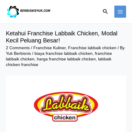
Skip
Search
to
MAI
content
ME
Ketahui Franchise Labbaik Chicken, Modal
Kecil Peluang Besar!
2 Comments
/
Franchise Kuliner
,
Franchise labbaik chicken
/ By
Yuk Berbisnis
/
biaya franchise labbaik chicken
,
franchise
labbaik chicken
,
harga franchise labbaik chicken
,
labbaik
chicken franchise