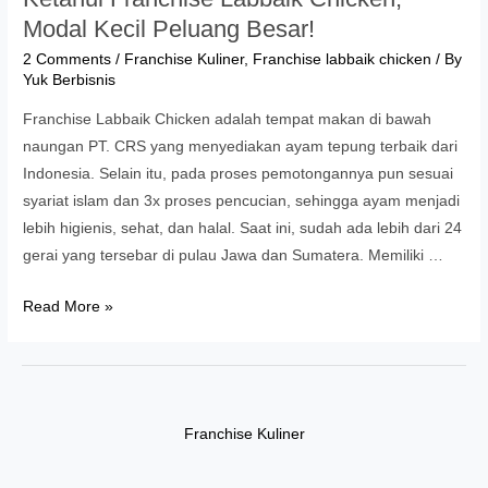
Modal Kecil Peluang Besar!
2 Comments
/
Franchise Kuliner
,
Franchise labbaik chicken
/ By
Yuk Berbisnis
Franchise Labbaik Chicken adalah tempat makan di bawah
naungan PT. CRS yang menyediakan ayam tepung terbaik dari
Indonesia. Selain itu, pada proses pemotongannya pun sesuai
syariat islam dan 3x proses pencucian, sehingga ayam menjadi
lebih higienis, sehat, dan halal. Saat ini, sudah ada lebih dari 24
gerai yang tersebar di pulau Jawa dan Sumatera. Memiliki …
Ketahui
Read More »
Franchise
Labbaik
Chicken,
Modal
Franchise Kuliner
Kecil
Peluang