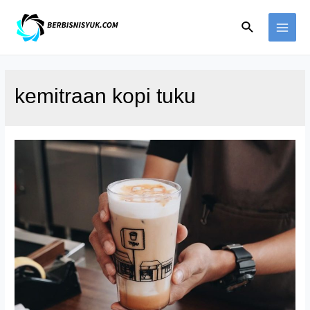
Skip
Search
to
MAI
content
ME
kemitraan kopi tuku