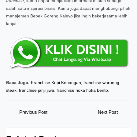
franchise
, kamu dapat menjadikan informasi di atas sebagai
salah satu inspirasi bisnis. Kamu juga dapat menghubungi pihak
manajemen Bebek Goreng Kaleyo jika ingin bekerjasama lebih
lanjut.
Baca Juga:
Franchise Kopi Kenangan
,
franchise waroeng
steak
,
franchise janji jiwa
,
franchise hoka hoka bento
.
Post
←
Previous Post
Next Post
→
navigation