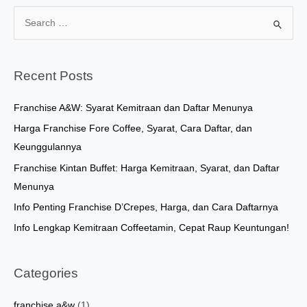
S
e
a
r
Recent Posts
c
h
Franchise A&W: Syarat Kemitraan dan Daftar Menunya
f
Harga Franchise Fore Coffee, Syarat, Cara Daftar, dan
o
Keunggulannya
r
Franchise Kintan Buffet: Harga Kemitraan, Syarat, dan Daftar
:
Menunya
Info Penting Franchise D’Crepes, Harga, dan Cara Daftarnya
Info Lengkap Kemitraan Coffeetamin, Cepat Raup Keuntungan!
Categories
franchise a&w
(1)