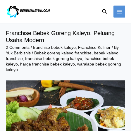
Skip
Search
to
MAI
content
ME
Franchise Bebek Goreng Kaleyo, Peluang
Usaha Modern
2 Comments
/
franchise bebek kaleyo
,
Franchise Kuliner
/ By
Yuk Berbisnis
/
Bebek goreng kaleyo franchise
,
bebek kaleyo
franchise
,
franchise bebek goreng kaleyo
,
franchise bebek
kaleyo
,
harga franchise bebek kaleyo
,
waralaba bebek goreng
kaleyo