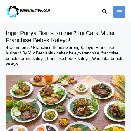
Skip
Search
to
MAI
content
ME
Ingin Punya Bisnis Kuliner? Ini Cara Mulai
Franchise Bebek Kaleyo!
4 Comments
/
Franchise Bebek Goreng Kaleyo
,
Franchise
Kuliner
/ By
Yuk Berbisnis
/
bebek kaleyo franchise
,
franchise
bebek goreng kaleyo
,
franchise bebek kaleyo
,
Waralaba bebek
kaleyo