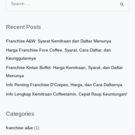
S
e
a
r
Recent Posts
c
h
Franchise A&W: Syarat Kemitraan dan Daftar Menunya
f
Harga Franchise Fore Coffee, Syarat, Cara Daftar, dan
o
Keunggulannya
r
Franchise Kintan Buffet: Harga Kemitraan, Syarat, dan Daftar
:
Menunya
Info Penting Franchise D’Crepes, Harga, dan Cara Daftarnya
Info Lengkap Kemitraan Coffeetamin, Cepat Raup Keuntungan!
Categories
franchise a&w
(1)