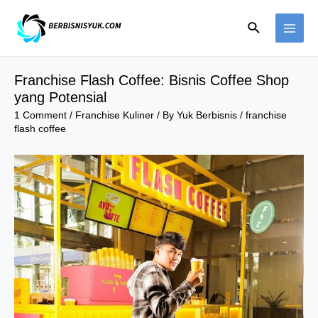
Skip
Search
to
MAI
content
ME
Franchise Flash Coffee: Bisnis Coffee Shop
yang Potensial
1 Comment
/
Franchise Kuliner
/ By
Yuk Berbisnis
/
franchise
flash coffee