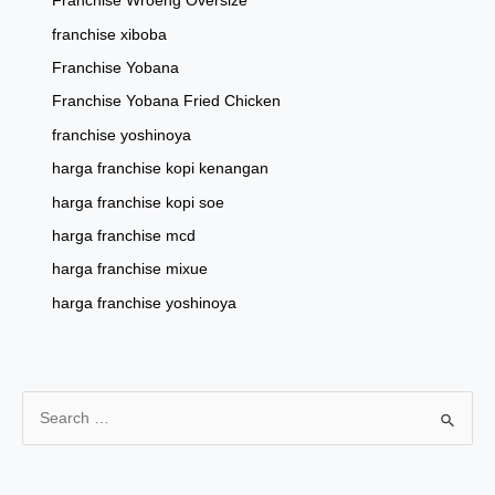
Franchise Wroeng Oversize
franchise xiboba
Franchise Yobana
Franchise Yobana Fried Chicken
franchise yoshinoya
harga franchise kopi kenangan
harga franchise kopi soe
harga franchise mcd
harga franchise mixue
harga franchise yoshinoya
S
e
a
r