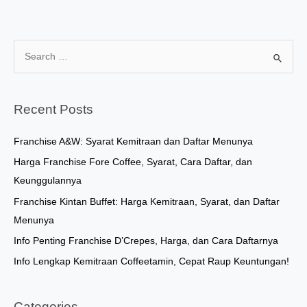
S
e
a
r
Recent Posts
c
h
Franchise A&W: Syarat Kemitraan dan Daftar Menunya
f
Harga Franchise Fore Coffee, Syarat, Cara Daftar, dan
o
Keunggulannya
r
Franchise Kintan Buffet: Harga Kemitraan, Syarat, dan Daftar
:
Menunya
Info Penting Franchise D’Crepes, Harga, dan Cara Daftarnya
Info Lengkap Kemitraan Coffeetamin, Cepat Raup Keuntungan!
Categories