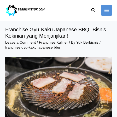
Skip
Search
to
MAI
content
ME
Franchise Gyu-Kaku Japanese BBQ, Bisnis
Kekinian yang Menjanjikan!
Leave a Comment
/
Franchise Kuliner
/ By
Yuk Berbisnis
/
franchise gyu-kaku japanese bbq