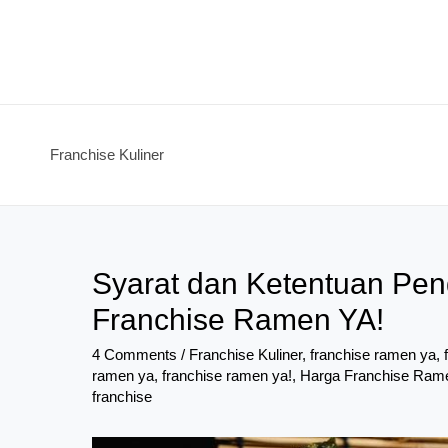
Skip
to
content
Franchise Kuliner
Syarat dan Ketentuan Pend
Franchise Ramen YA!
4 Comments
/
Franchise Kuliner
,
franchise ramen ya
,
ramen ya
,
franchise ramen ya!
,
Harga Franchise Ram
franchise